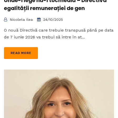
Unde-i lege nu-i tocmeală – Directiva
egalității remunerației de gen
Nicoleta Ilea
24/10/2025
O nouă Directivă care trebuie transpusă până pe data
de 7 iunie 2026 va trebui să intre în at...
READ MORE