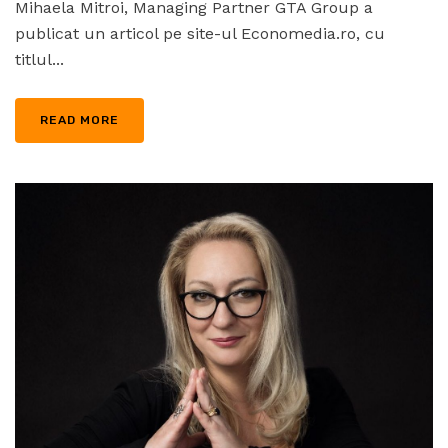
Mihaela Mitroi, Managing Partner GTA Group a
publicat un articol pe site-ul Economedia.ro, cu
titlul...
READ MORE