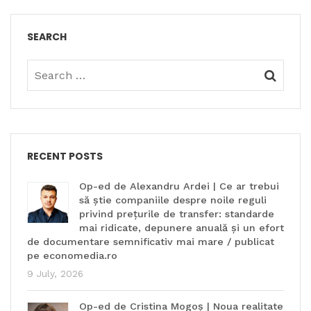
SEARCH
RECENT POSTS
Op-ed de Alexandru Ardei | Ce ar trebui
să știe companiile despre noile reguli
privind prețurile de transfer: standarde
mai ridicate, depunere anuală și un efort
de documentare semnificativ mai mare / publicat
pe economedia.ro
9 July, 2026
Op-ed de Cristina Mogoș | Noua realitate