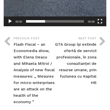
00:00
00:09
PREVIOUS POST
NEXT POST
Flash Fiscal – an
GTA Group își extinde
Economedia show,
ofertă de servicii
with Elena Deacu
profesionale, în zona
and Mihaela Mitroi /
consultanței de
Analysis of new fiscal
resurse umane, prin
measures: „ Mesures
fuziunea cu Kapital
for micro-enterprises
HR
are an attack on the
health of the
economy ”