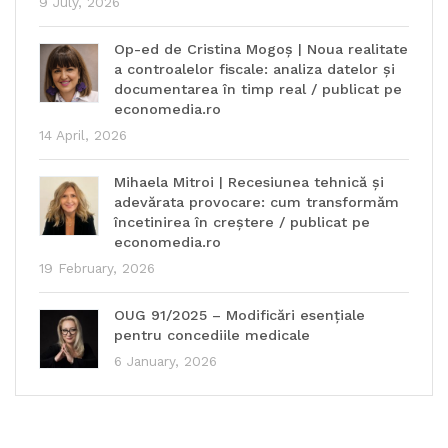
9 July, 2026
Op-ed de Cristina Mogoș | Noua realitate
a controalelor fiscale: analiza datelor și
documentarea în timp real / publicat pe
economedia.ro
14 April, 2026
Mihaela Mitroi | Recesiunea tehnică și
adevărata provocare: cum transformăm
încetinirea în creștere / publicat pe
economedia.ro
19 February, 2026
OUG 91/2025 – Modificări esențiale
pentru concediile medicale
6 January, 2026