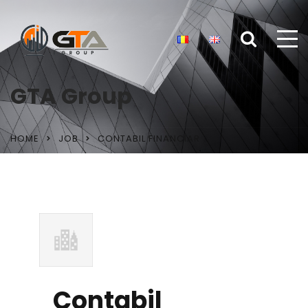
GTA Group
HOME
JOB
CONTABIL FINANCIAR
Contabil